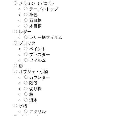
メラミン（デコラ）
テーブルトップ
単色
石目柄
木目柄
レザー
レザー柄フィルム
ブロック
ペイント
プラスター
フィルム
砂
オブジェ・小物
カウンター
階段
切り株
枝
流木
水槽
アクリル