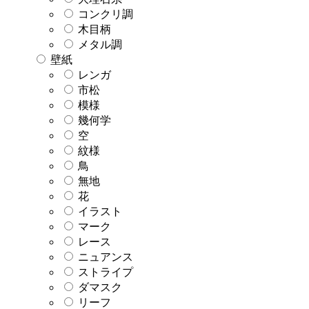
コンクリ調
木目柄
メタル調
壁紙
レンガ
市松
模様
幾何学
空
紋様
鳥
無地
花
イラスト
マーク
レース
ニュアンス
ストライプ
ダマスク
リーフ