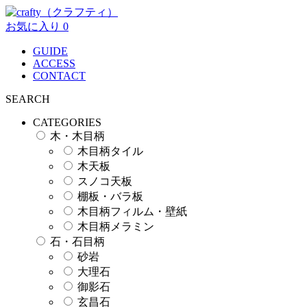
お気に入り
0
GUIDE
ACCESS
CONTACT
SEARCH
CATEGORIES
木・木目柄
木目柄タイル
木天板
スノコ天板
棚板・バラ板
木目柄フィルム・壁紙
木目柄メラミン
石・石目柄
砂岩
大理石
御影石
玄昌石