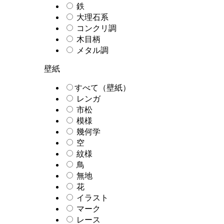
鉄
大理石系
コンクリ調
木目柄
メタル調
壁紙
すべて（壁紙）
レンガ
市松
模様
幾何学
空
紋様
鳥
無地
花
イラスト
マーク
レース