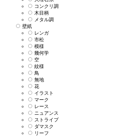
コンクリ調
木目柄
メタル調
壁紙
レンガ
市松
模様
幾何学
空
紋様
鳥
無地
花
イラスト
マーク
レース
ニュアンス
ストライプ
ダマスク
リーフ