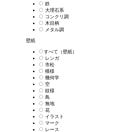
鉄
大理石系
コンクリ調
木目柄
メタル調
壁紙
すべて（壁紙）
レンガ
市松
模様
幾何学
空
紋様
鳥
無地
花
イラスト
マーク
レース