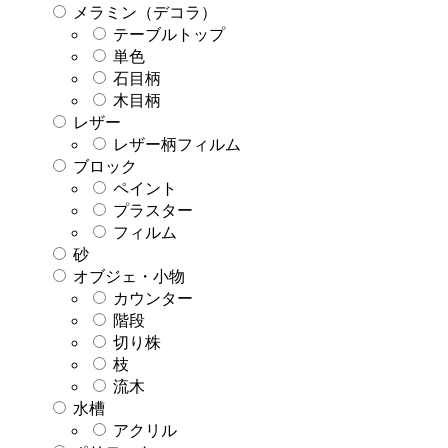
メラミン（デコラ）
テーブルトップ
単色
石目柄
木目柄
レザー
レザー柄フィルム
ブロック
ペイント
プラスター
フィルム
砂
オブジェ・小物
カウンター
階段
切り株
枝
流木
水槽
アクリル