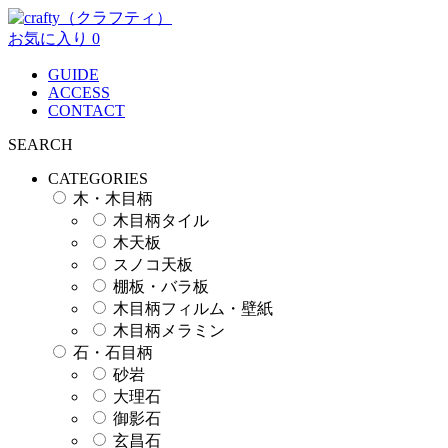
お気に入り
0
GUIDE
ACCESS
CONTACT
SEARCH
CATEGORIES
木・木目柄
木目柄タイル
木天板
スノコ天板
棚板・バラ板
木目柄フィルム・壁紙
木目柄メラミン
石・石目柄
砂岩
大理石
御影石
玄昌石