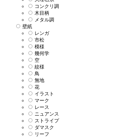
コンクリ調
木目柄
メタル調
壁紙
レンガ
市松
模様
幾何学
空
紋様
鳥
無地
花
イラスト
マーク
レース
ニュアンス
ストライプ
ダマスク
リーフ