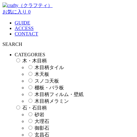
お気に入り
0
GUIDE
ACCESS
CONTACT
SEARCH
CATEGORIES
木・木目柄
木目柄タイル
木天板
スノコ天板
棚板・バラ板
木目柄フィルム・壁紙
木目柄メラミン
石・石目柄
砂岩
大理石
御影石
玄昌石