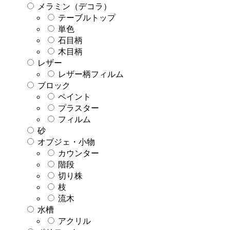
メラミン（デコラ）
テーブルトップ
単色
石目柄
木目柄
レザー
レザー柄フィルム
ブロック
ペイント
プラスター
フィルム
砂
オブジェ・小物
カウンター
階段
切り株
枝
流木
水槽
アクリル