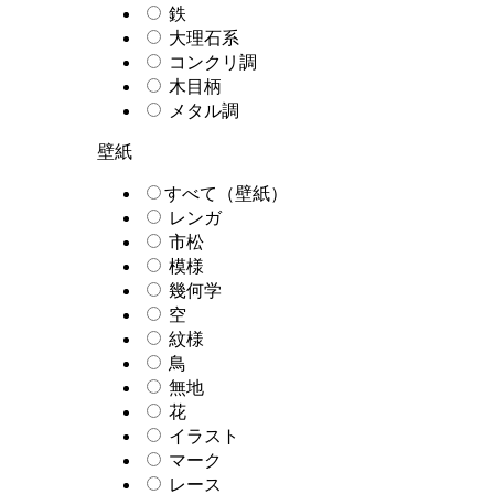
鉄
大理石系
コンクリ調
木目柄
メタル調
壁紙
すべて（壁紙）
レンガ
市松
模様
幾何学
空
紋様
鳥
無地
花
イラスト
マーク
レース