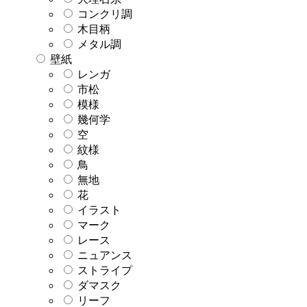
コンクリ調
木目柄
メタル調
壁紙
レンガ
市松
模様
幾何学
空
紋様
鳥
無地
花
イラスト
マーク
レース
ニュアンス
ストライプ
ダマスク
リーフ