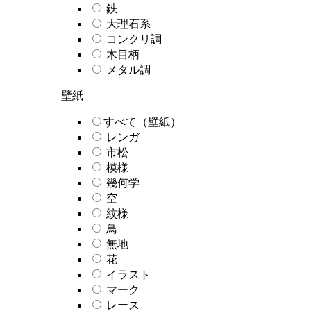
鉄
大理石系
コンクリ調
木目柄
メタル調
壁紙
すべて（壁紙）
レンガ
市松
模様
幾何学
空
紋様
鳥
無地
花
イラスト
マーク
レース