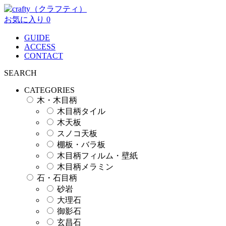
お気に入り
0
GUIDE
ACCESS
CONTACT
SEARCH
CATEGORIES
木・木目柄
木目柄タイル
木天板
スノコ天板
棚板・バラ板
木目柄フィルム・壁紙
木目柄メラミン
石・石目柄
砂岩
大理石
御影石
玄昌石