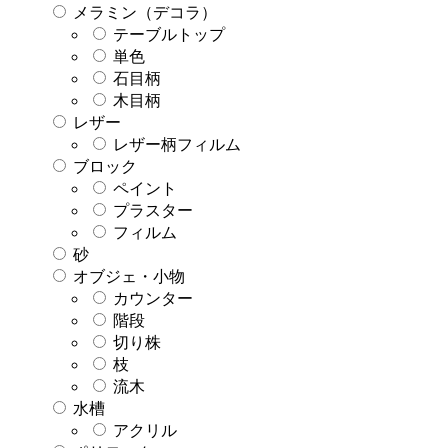
メラミン（デコラ）
テーブルトップ
単色
石目柄
木目柄
レザー
レザー柄フィルム
ブロック
ペイント
プラスター
フィルム
砂
オブジェ・小物
カウンター
階段
切り株
枝
流木
水槽
アクリル