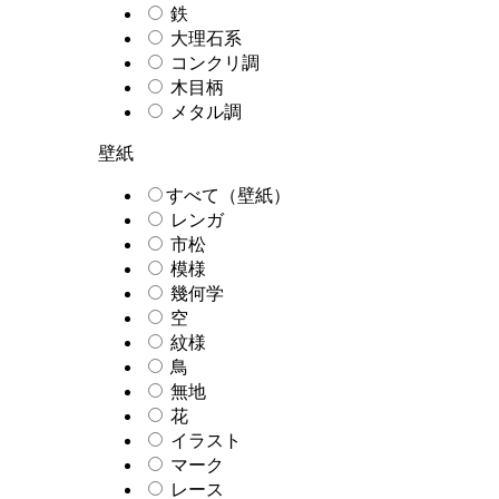
鉄
大理石系
コンクリ調
木目柄
メタル調
壁紙
すべて（壁紙）
レンガ
市松
模様
幾何学
空
紋様
鳥
無地
花
イラスト
マーク
レース