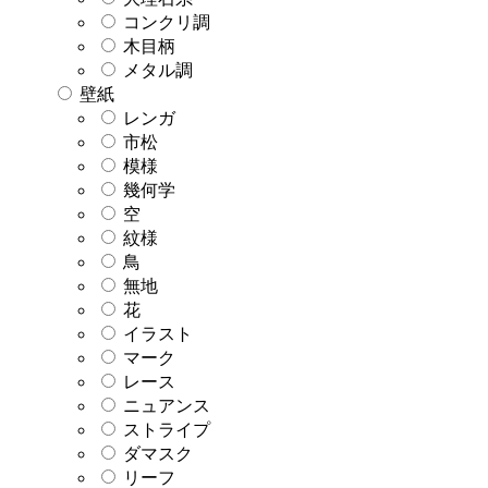
コンクリ調
木目柄
メタル調
壁紙
レンガ
市松
模様
幾何学
空
紋様
鳥
無地
花
イラスト
マーク
レース
ニュアンス
ストライプ
ダマスク
リーフ