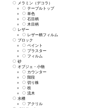
メラミン（デコラ）
テーブルトップ
単色
石目柄
木目柄
レザー
レザー柄フィルム
ブロック
ペイント
プラスター
フィルム
砂
オブジェ・小物
カウンター
階段
切り株
枝
流木
水槽
アクリル