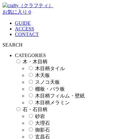
お気に入り
0
GUIDE
ACCESS
CONTACT
SEARCH
CATEGORIES
木・木目柄
木目柄タイル
木天板
スノコ天板
棚板・バラ板
木目柄フィルム・壁紙
木目柄メラミン
石・石目柄
砂岩
大理石
御影石
玄昌石