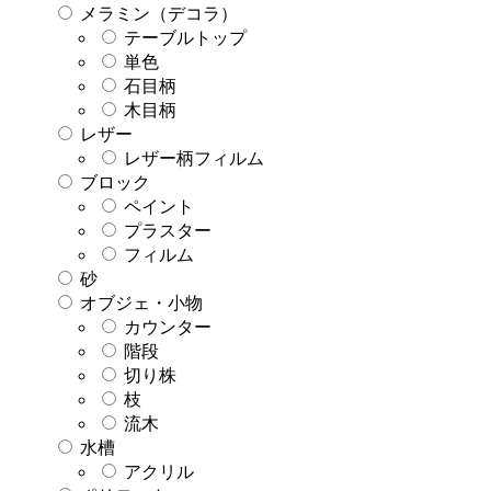
メラミン（デコラ）
テーブルトップ
単色
石目柄
木目柄
レザー
レザー柄フィルム
ブロック
ペイント
プラスター
フィルム
砂
オブジェ・小物
カウンター
階段
切り株
枝
流木
水槽
アクリル