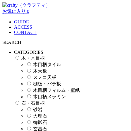
お気に入り
0
GUIDE
ACCESS
CONTACT
SEARCH
CATEGORIES
木・木目柄
木目柄タイル
木天板
スノコ天板
棚板・バラ板
木目柄フィルム・壁紙
木目柄メラミン
石・石目柄
砂岩
大理石
御影石
玄昌石