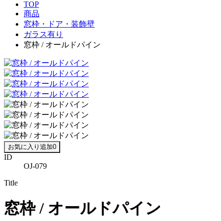
TOP
商品
窓枠・ドア・装飾壁
ガラス有り
窓枠 / オールドパイン
お気に入り追加
0
ID
OJ-079
Title
窓枠 / オールドパイン