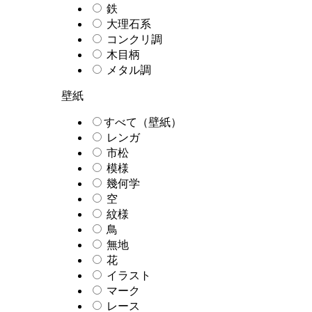
鉄
大理石系
コンクリ調
木目柄
メタル調
壁紙
すべて（壁紙）
レンガ
市松
模様
幾何学
空
紋様
鳥
無地
花
イラスト
マーク
レース