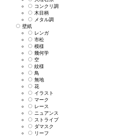
コンクリ調
木目柄
メタル調
壁紙
レンガ
市松
模様
幾何学
空
紋様
鳥
無地
花
イラスト
マーク
レース
ニュアンス
ストライプ
ダマスク
リーフ