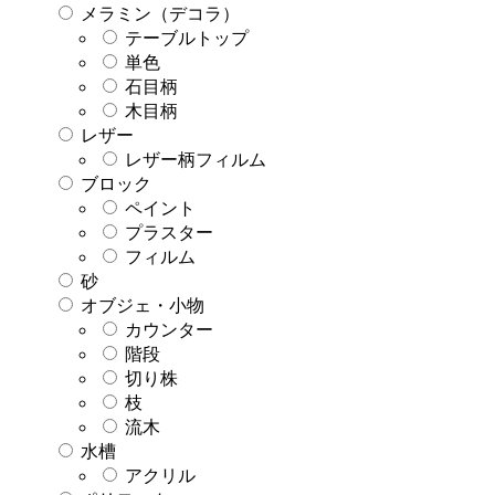
メラミン（デコラ）
テーブルトップ
単色
石目柄
木目柄
レザー
レザー柄フィルム
ブロック
ペイント
プラスター
フィルム
砂
オブジェ・小物
カウンター
階段
切り株
枝
流木
水槽
アクリル