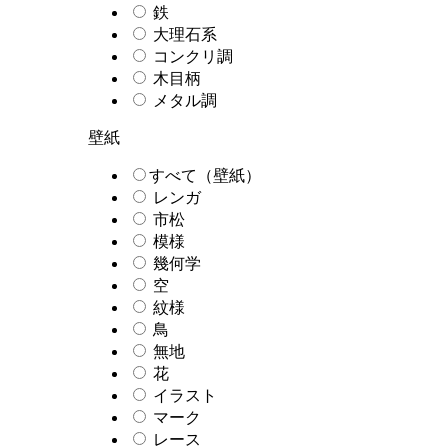
鉄
大理石系
コンクリ調
木目柄
メタル調
壁紙
すべて（壁紙）
レンガ
市松
模様
幾何学
空
紋様
鳥
無地
花
イラスト
マーク
レース