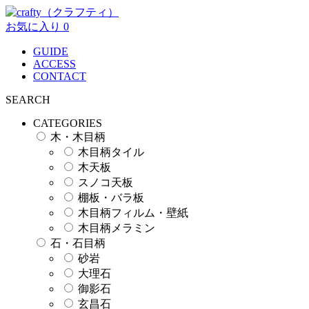
お気に入り
0
GUIDE
ACCESS
CONTACT
SEARCH
CATEGORIES
木・木目柄
木目柄タイル
木天板
スノコ天板
棚板・バラ板
木目柄フィルム・壁紙
木目柄メラミン
石・石目柄
砂岩
大理石
御影石
玄昌石