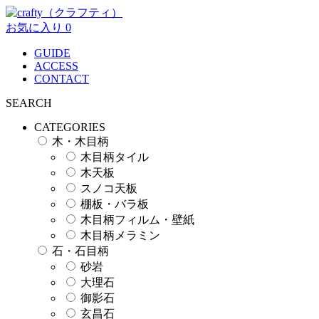
お気に入り
0
GUIDE
ACCESS
CONTACT
SEARCH
CATEGORIES
木・木目柄
木目柄タイル
木天板
スノコ天板
棚板・バラ板
木目柄フィルム・壁紙
木目柄メラミン
石・石目柄
砂岩
大理石
御影石
玄昌石