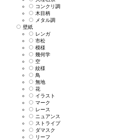
コンクリ調
木目柄
メタル調
壁紙
レンガ
市松
模様
幾何学
空
紋様
鳥
無地
花
イラスト
マーク
レース
ニュアンス
ストライプ
ダマスク
リーフ