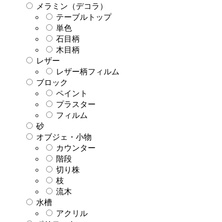
メラミン（デコラ）
テーブルトップ
単色
石目柄
木目柄
レザー
レザー柄フィルム
ブロック
ペイント
プラスター
フィルム
砂
オブジェ・小物
カウンター
階段
切り株
枝
流木
水槽
アクリル