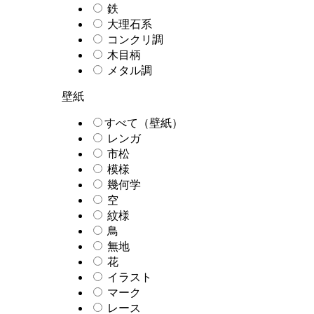
鉄
大理石系
コンクリ調
木目柄
メタル調
壁紙
すべて（壁紙）
レンガ
市松
模様
幾何学
空
紋様
鳥
無地
花
イラスト
マーク
レース